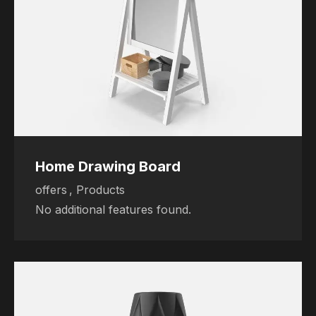
Home Drawing Board
offers
,
Products
No additional features found.