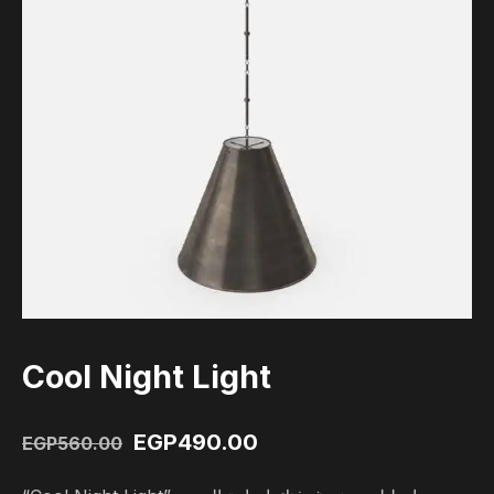
Cool Night Light
EGP
490.00
EGP
560.00